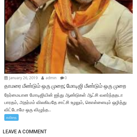
January 26, 2019
admin
0
தாமரை மீண்டும் ஒரு முறை; மோடிஜி மீண்டும் ஒரு முறை
நேர்மையான மோடிஜியின் ஐந்து ஆண்டுகள் ஆட்சி வளர்ந்ததடா
பாரதம், அதர்மம் விலகியதே சாட்சி உழலும், கொள்ளையும் ஒழித்து
விட்டோமே ஒரு விழுந்த...
கவிதை
LEAVE A COMMENT