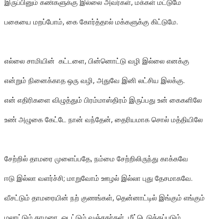
இருப்பினும் கண்களுக்கு இல்லை அவர்கள், மக்கள் மட்டுமே
பகையை மறப்போம், கை கோர்த்தால் மக்களுக்கு கிட்டுமே.
எல்லை சாமியின் கட்டளை, பின்னொட்டு வழி இல்லை எனக்கு
என்றும் நினைக்காத ஒரு வழி, அதுவே இனி லட்சிய இலக்கு.
என் எதிரிகளை விழுத்தும் பிரம்மாஸ்திரம் இருப்பது உன் கைகளிலே
உண் அழுகை கேட்டே நான் வந்தேன், தைரியமாக சொல் மத்தியிலே
சேற்றில் தாமரை முளைப்பதே, நம்மை சேற்றிலிருந்து காக்கவே
ஈடு இல்லா வளர்ச்சி; மாறுவோம் ஊழல் இல்லா புது தேசமாகவே.
வீசட்டும் தாமரையின் நற் குணங்கள், தென்னாட்டில் இங்கும் எங்கும்
மலரட்டும் தாமரை, ஓடட்டும் வஞ்சகர்கள், மீட்டெடுக்கப்படும்