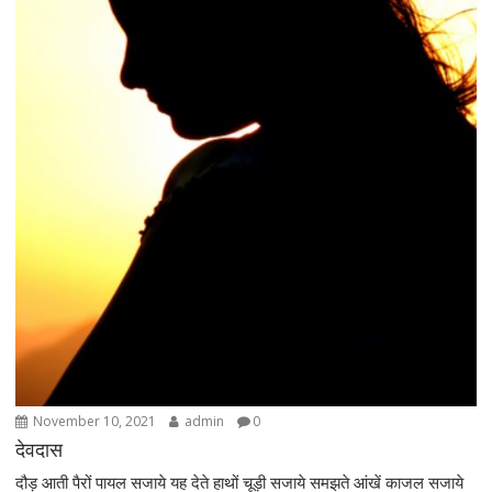
November 10, 2021
admin
0
देवदास
दौड़ आती पैरों पायल सजाये यह देते हाथों चूड़ी सजाये समझते आंखें काजल सजाये