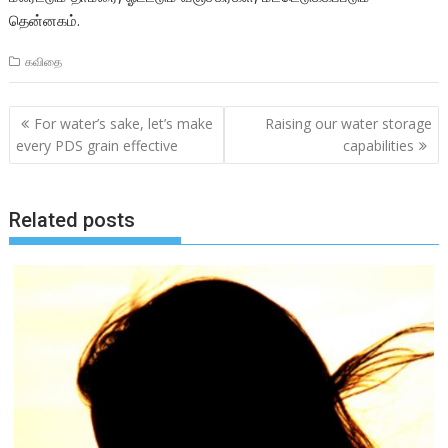
தென்னகம்.
கவிதை
Post
For water’s sake, let’s make
Raising our water storage
navigation
every PDS grain effective
capabilities
Related posts