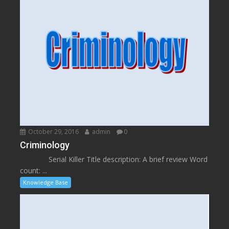
October 29, 2016
admin
0
Criminology
Serial Killer Title description: A brief review Word
count: ...
Knowledge Base