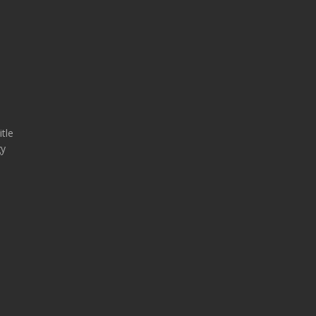
tle
gy