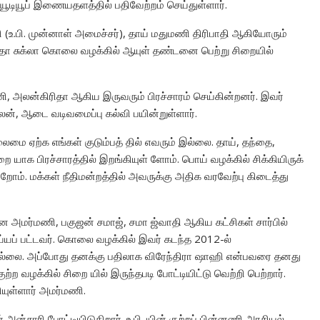
ூடியூப் இணையதளத்தில் பதிவேற்றம் செய்துள்ளார்.
(உ.பி. முன்னாள் அமைச்சர்), தாய் மதுமணி திரிபாதி ஆகியோரும்
மிதா சுக்லா கொலை வழக்கில் ஆயுள் தண்டனை பெற்று சிறையில்
அலன்கிரிதா ஆகிய இருவரும் பிரச்சாரம் செய்கின்றனர். இவர்
. அலன், ஆடை வடிவமைப்பு கல்வி பயின்றுள்ளார்.
லைமை ஏற்க எங்கள் குடும்பத் தில் எவரும் இல்லை. தாய், தந்தை,
 யாக பிரச்சாரத்தில் இறங்கியுள் ளோம். பொய் வழக்கில் சிக்கியிருக்
றோம். மக்கள் நீதிமன்றத்தில் அவருக்கு அதிக வரவேற்பு கிடைத்து
ான அமர்மணி, பகுஜன் சமாஜ், சமா ஜ்வாதி ஆகிய கட்சிகள் சார்பில்
்யப் பட்டவர். கொலை வழக்கில் இவர் கடந்த 2012-ல்
யவில்லை. அப்போது தனக்கு பதிலாக விரேந்திரா ஷாஹி என்பவரை தனது
்ற வழக்கில் சிறை யில் இருந்தபடி போட்டியிட்டு வெற்றி பெற்றார்.
யுள்ளார் அமர்மணி.
் அன்சாரி போட்டியிடுகிறார். உ.பி. யின் குற்றப் பின்னணி அரசியல்