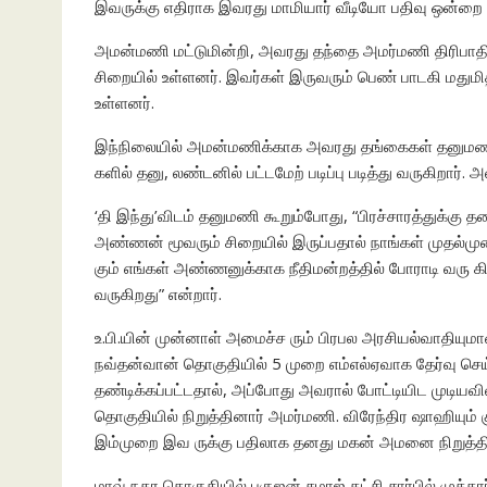
இவருக்கு எதிராக இவரது மாமியார் வீடியோ பதிவு ஒன்றை ய
அமன்மணி மட்டுமின்றி, அவரது தந்தை அமர்மணி திரிபாதி 
சிறையில் உள்ளனர். இவர்கள் இருவரும் பெண் பாடகி மது
உள்ளனர்.
இந்நிலையில் அமன்மணிக்காக அவரது தங்கைகள் தனுமணி, 
களில் தனு, லண்டனில் பட்டமேற் படிப்பு படித்து வருகிறார்
‘தி இந்து’விடம் தனுமணி கூறும்போது, “பிரச்சாரத்துக்கு த
அண்ணன் மூவரும் சிறையில் இருப்பதால் நாங்கள் முதல்முறை
கும் எங்கள் அண்ணனுக்காக நீதிமன்றத்தில் போராடி வரு கி
வருகிறது” என்றார்.
உ.பி.யின் முன்னாள் அமைச்ச ரும் பிரபல அரசியல்வாதியும
நவ்தன்வான் தொகுதியில் 5 முறை எம்எல்ஏவாக தேர்வு செய
தண்டிக்கப்பட்டதால், அப்போது அவரால் போட்டியிட முடி
தொகுதியில் நிறுத்தினார் அமர்மணி. விரேந்திர ஷாஹியும் குற
இம்முறை இவ ருக்கு பதிலாக தனது மகன் அமனை நிறுத்தி
மாவ் நகர தொகுதியில் பகுஜன் சமாஜ் கட்சி சார்பில் முக்தார