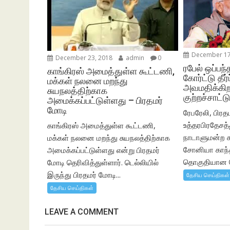
December 17
December 23, 2018
admin
0
ரபேல் ஒப்பந்த
காங்கிரஸ் அமைத்துள்ள கூட்டணி,
கோர்ட்டு தீர
மக்கள் நலனை மறந்து
அவமதிக்கிற
சுயநலத்திற்காக
குற்றச்சாட்ட
அமைக்கப்பட்டுள்ளது – பிரதமர்
மோடி
ரேபரேலி, பிரத
உத்தரபிரதேசத்த
காங்கிரஸ் அமைத்துள்ள கூட்டணி,
நாடாளுமன்ற க
மக்கள் நலனை மறந்து சுயநலத்திற்காக
சோனியா காந்
அமைக்கப்பட்டுள்ளது என்று பிரதமர்
தொகுதியான ரே
மோடி தெரிவித்துள்ளார். டெல்லியில்
இருந்து பிரதமர் மோடி...
தேசிய செய்திகள்
தேசிய செய்திகள்
LEAVE A COMMENT