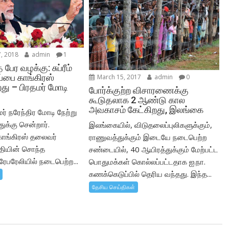
, 2018
admin
1
 பேர வழக்கு: சுப்ரீம்
்ப்பை காங்கிரஸ்
March 15, 2017
admin
0
து – பிரதமர் மோடி
போர்க்குற்ற விசாரணைக்கு
ு
கூடுதலாக 2 ஆண்டு கால
அவகாசம் கேட்கிறது, இலங்கை
மர் நரேந்திர மோடி நேற்று
ுக்கு சென்றார்.
இலங்கையில், விடுதலைப்புலிகளுக்கும்,
ாங்கிரஸ் தலைவர்
ராணுவத்துக்கும் இடையே நடைபெற்ற
தியின் சொந்த
சண்டையில், 40 ஆயிரத்துக்கும் மேற்பட்ட
பரேலியில் நடைபெற்ற...
பொதுமக்கள் கொல்லப்பட்டதாக ஐ.நா.
கணக்கெடுப்பில் தெரிய வந்தது. இந்த...
தேசிய செய்திகள்