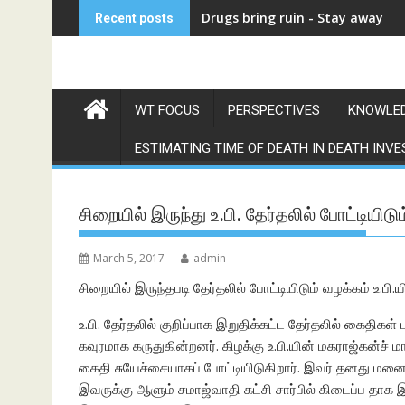
Skip
Drugs bring ruin - Stay away
देवदास
Recent posts
to
content
WT FOCUS
PERSPECTIVES
KNOWLED
ESTIMATING TIME OF DEATH IN DEATH INVE
சிறையில் இருந்து உ.பி. தேர்தலில் போட்டியிட
March 5, 2017
admin
சிறையில் இருந்தபடி தேர்தலில் போட்டியிடும் வழக்கம் உ.பி.
உ.பி. தேர்தலில் குறிப்பாக இறுதிக்கட்ட தேர்தலில் கைதிகள
கவுரமாக கருதுகின்றனர். கிழக்கு உ.பி.யின் மகராஜ்கன்ச்
கைதி சுயேச்சையாகப் போட்டியிடுகிறார். இவர் தனது மனை
இவருக்கு ஆளும் சமாஜ்வாதி கட்சி சார்பில் கிடைப்ப தாக இர