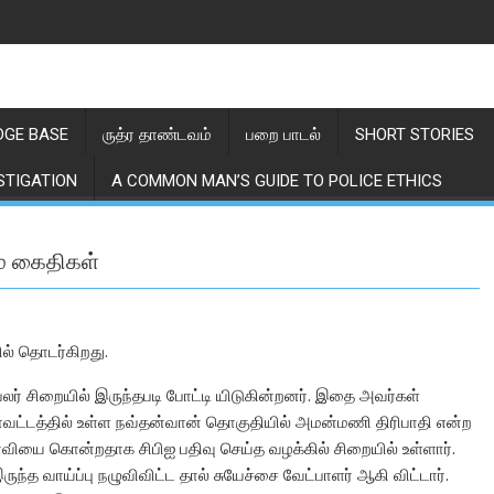
GE BASE
ருத்ர தாண்டவம்
பறை பாடல்
SHORT STORIES
STIGATION
A COMMON MAN’S GUIDE TO POLICE ETHICS
ும் கைதிகள்
யில் தொடர்கிறது.
் பலர் சிறையில் இருந்தபடி போட்டி யிடுகின்றனர். இதை அவர்கள்
 மாவட்டத்தில் உள்ள நவ்தன்வான் தொகுதியில் அமன்மணி திரிபாதி என்ற
வியை கொன்றதாக சிபிஐ பதிவு செய்த வழக்கில் சிறையில் உள்ளார்.
ுந்த வாய்ப்பு நழுவிவிட்ட தால் சுயேச்சை வேட்பாளர் ஆகி விட்டார்.