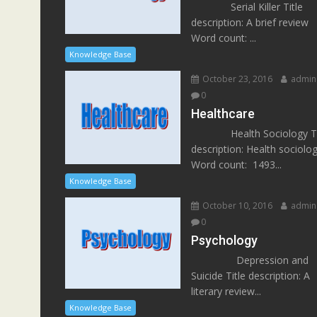
Serial Killer Title
description: A brief review
Word count: ...
Knowledge Base
October 23, 2016
admin
0
Healthcare
Health Sociology Ti
description: Health sociolo
Word count: 1493...
Knowledge Base
October 10, 2016
admin
0
Psychology
Depression and
Suicide Title description: A
literary review...
Knowledge Base