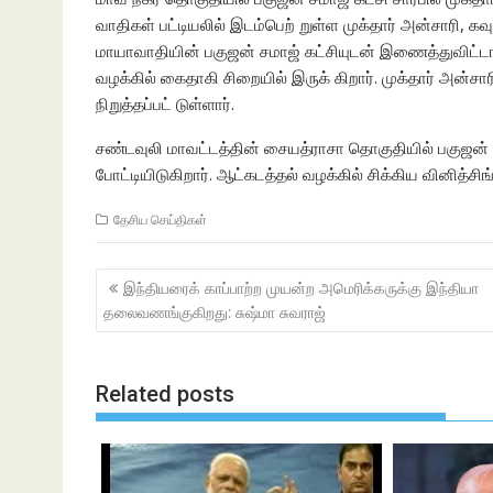
வாதிகள் பட்டியலில் இடம்பெற் றுள்ள முக்தார் அன்சாரி, க
மாயாவாதியின் பகுஜன் சமாஜ் கட்சியுடன் இணைத்துவிட்ட
வழக்கில் கைதாகி சிறையில் இருக் கிறார். முக்தார் அன்ச
நிறுத்தப்பட் டுள்ளார்.
சண்டவுலி மாவட்டத்தின் சையத்ராசா தொகுதியில் பகுஜன் சம
போட்டியிடுகிறார். ஆட்கடத்தல் வழக்கில் சிக்கிய வினித்சிங
தேசிய செய்திகள்
Post
இந்தியரைக் காப்பாற்ற முயன்ற அமெரிக்கருக்கு இந்தியா
navigation
தலைவணங்குகிறது: சுஷ்மா சுவராஜ்
Related posts