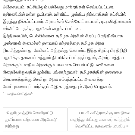
அதேசமயம், கட்சியிலும் பல்வேறு மாற்றங்கள் செய்யப்பட்டன.
எதிரணியில் உள்ள ஓ.பி.எஸ். உள்ளிட்ட முக்கிய நிர்வாகிகள் கட்சியில்
இருந்து நீக்கப்பட்டனர். அமைச்சர் செங்கோட்டையன், டி.டி.வி.தினகரன்
உள்ளிட்டோருக்கு பதவிகள் வழங்கப்பட்டன.
இந்நிலையில், டெல்லிக்கான தமிழக அரசின் சிறப்பு பிரதிநிதியாக
முன்னாள் அமைச்சர் தளவாய் சுந்தரத்தை தமிழக அரசு
நியமித்துள்ளது. கேபினட் அந்தஸ்து கொண்ட இந்த சிறப்பு பிரதிநிதி
பதவிக்கு தளவாய் சுந்தரம் நியமிக்கப்பட்டிருப்பதால், அவர், மத்திய
அரசுக்கும் மாநில அரசுக்கும் பாலமாக செயல்பட்டு பணிகளை
நிறைவேற்றுவதில் முக்கிய பங்காற்றுவார். தமிழகத்தின் தலைமை
செயலகத்துக்கு சென்று, அரசு சம்பந்தப்பட்ட அனைத்து
கோப்புகளையும் பார்க்கும் அதிகாரத்தையும் அவர் பெறுவார்.
மாநில செய்திகள்
Post
தமிழகத்தில் வெளிநாட்டு
பாடகி சுசித்ராவுக்கு மனநிலை
navigation
குளிர்பான விற்பனை அடியோடு
பாதித்து விட்டது கணவர் கார்த்திக்
சரிந்தது
வெளியிட்ட தகவலால் பரபரப்பு