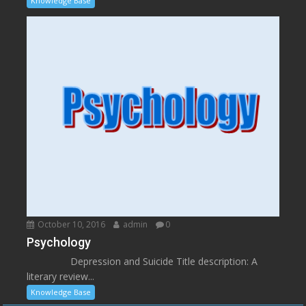
Knowledge Base
October 10, 2016
admin
0
Psychology
Depression and Suicide Title description: A
literary review...
Knowledge Base