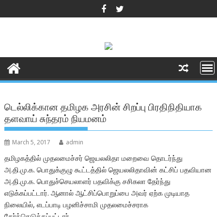
Skip
to
content
டெல்லிக்கான தமிழக அரசின் சிறப்பு பிரதிநிதியாக
தளவாய் சுந்தரம் நியமனம்
March 5, 2017
admin
தமிழகத்தில் முதலமைச்சர் ஜெயலலிதா மறைவை தொடர்ந்து
அ.தி.மு.க. பொதுக்குழு கூட்டத்தில் ஜெயலலிதாவின் கட்சிப் பதவியான
அ.தி.மு.க. பொதுச்செயலாளர் பதவிக்கு சசிகலா தேர்ந்து
எடுக்கப்பட்டார். ஆனால் ஆட்சிப்பொறுப்பை அவர் ஏற்க முடியாத
நிலையில், எடப்பாடி பழனிச்சாமி முதலமைச்சராக
தேர்ந்தெடுக்கப்பட்டார்.