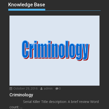
Knowledge Base
October 29, 2016
admin
0
Criminology
Serial Killer Title description: A brief review Word
count: ...