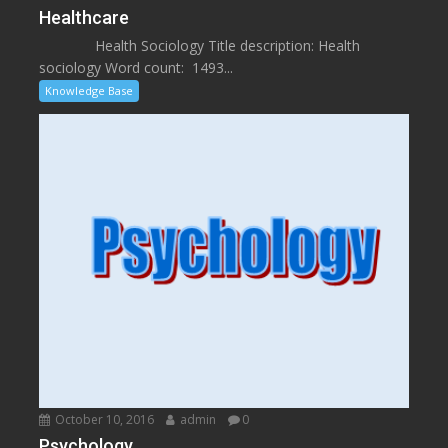
Healthcare
Health Sociology Title description: Health
sociology Word count: 1493...
Knowledge Base
October 10, 2016
admin
0
Psychology