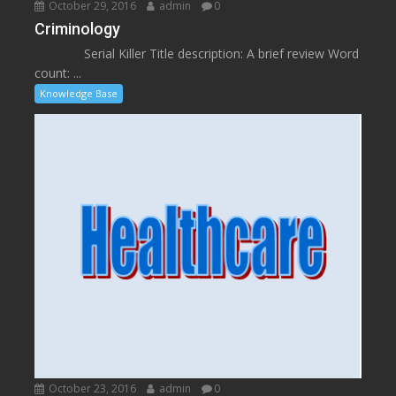
October 29, 2016
admin
0
Criminology
Serial Killer Title description: A brief review Word
count: ...
Knowledge Base
October 23, 2016
admin
0