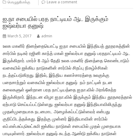
பொழுதுபோக்கு
Leave a comment
ஐ.நா சபையில் பரத நாட்டியம் ஆட இருக்கும்
ஐஷ்வர்யா தனுஷ்
March 5, 2017
admin
உலக மகளிர் தினத்தையொட்டி ஐ.நா சபையில் இந்தியத் தூதரகத்தின்
சார்பில் நடிகர் ரஜினி காந்த் மகள் ஐஸ்வர்யா தனுஷ் பரதநாட்டியம் ஆட
இருக்கிறார். மார்ச் 8 ஆம் தேதி உலக மகளிர் தினத்தை கொண்டாடும்
வகையில் ஐக்கிய நாடுகளின் சார்பில் சிறப்பு நிகழ்ச்சிகள்
நடத்தப்படுகிறது. இதில், இந்திய கலாச்சாரத்தை உலகுக்கு
பறைசாற்றும் வகையில் ஐஸ்வர்யா தனுஷ் நம் நாட்டின் நடன
கலைகளுள் ஒன்றான பரத நாட்டியத்தை ஐ.நா.வில் அரங்கேற்ற
இருக்கிறார். இந்நடன விழா ஐ.நா.வில் இருக்கும் இந்திய தூதகரத்தால்
ஏற்பாடு செய்யப்பட்டுள்ளது. ஐஸ்வர்யா தனுஷ் இந்தியாவிலிருந்து
முதன்முறையாக நடனமாட அழைக்கப்பட்டுள்ளவர் என்பது
குறிப்பிடத்தக்கது. இதற்கு முன்னர் இந்தியாவின் சார்பில்
எம்.எஸ்.சுப்புலெட்சுமி ஐக்கிய நாடுகள் சபையில் முதல் முறையாக
பாடியுள்ளார். ஐஸ்வர்யா தனுஷ் கடந்த ஆண்டு ஐக்கிய நாடுகள்